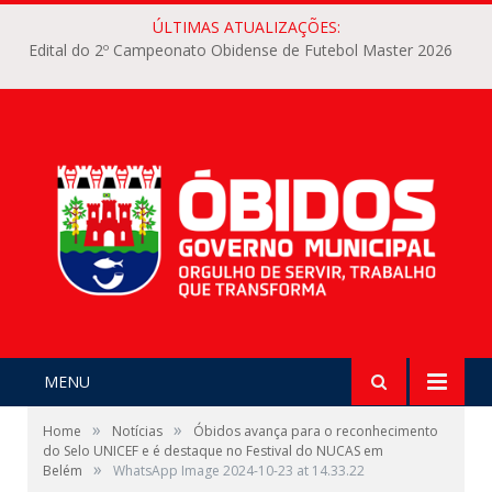
ÚLTIMAS ATUALIZAÇÕES:
Edital do 2º Campeonato Obidense de Futebol Master 2026
MENU
»
»
Home
Notícias
Óbidos avança para o reconhecimento
do Selo UNICEF e é destaque no Festival do NUCAS em
»
Belém
WhatsApp Image 2024-10-23 at 14.33.22