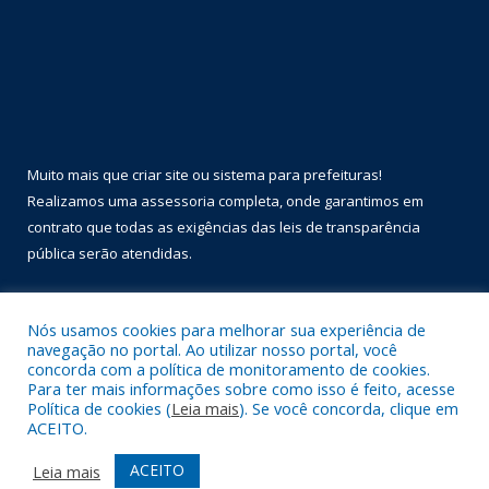
Muito mais que
criar site
ou
sistema para prefeituras
!
Realizamos uma
assessoria
completa, onde garantimos em
contrato que todas as exigências das
leis de transparência
pública
serão atendidas.
Conheça o
PNTP
e o
Radar da Transparência Pública
Nós usamos cookies para melhorar sua experiência de
navegação no portal. Ao utilizar nosso portal, você
concorda com a política de monitoramento de cookies.
Para ter mais informações sobre como isso é feito, acesse
Política de cookies (
Leia mais
). Se você concorda, clique em
Todos os direitos reservados a Prefeitura Municipal de Óbidos.
ACEITO.
Mapa do Site
Acessar Área Administrativa
ACEITO
Leia mais
Acessar Webmail