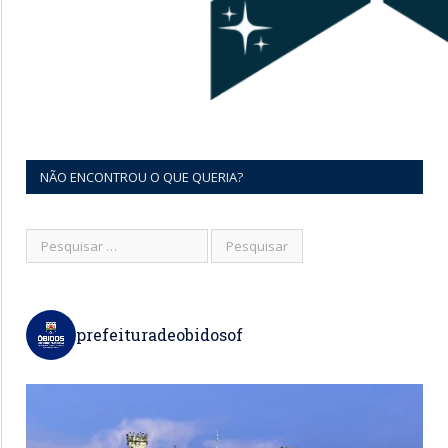
NÃO ENCONTROU O QUE QUERIA?
prefeituradeobidosof