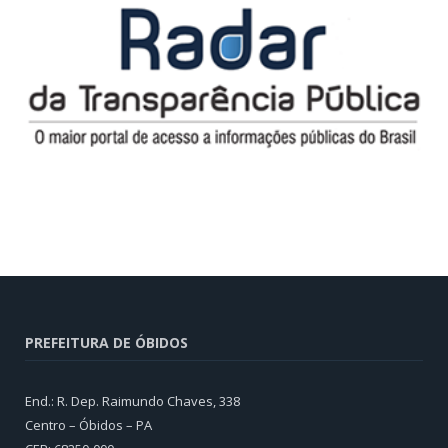
PREFEITURA DE ÓBIDOS
End.: R. Dep. Raimundo Chaves, 338
Centro – Óbidos – PA