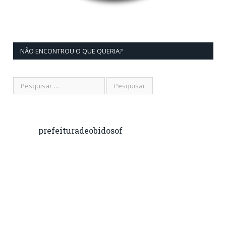
NÃO ENCONTROU O QUE QUERIA?
prefeituradeobidosof