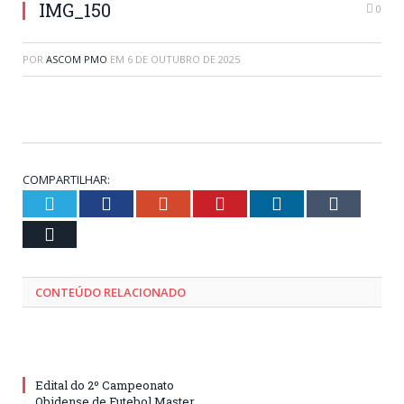
IMG_150
0
POR
ASCOM PMO
EM
6 DE OUTUBRO DE 2025
COMPARTILHAR:
Twitter
Facebook
Google+
Pinterest
LinkedIn
Tumblr
Email
CONTEÚDO RELACIONADO
Edital do 2º Campeonato
Obidense de Futebol Master