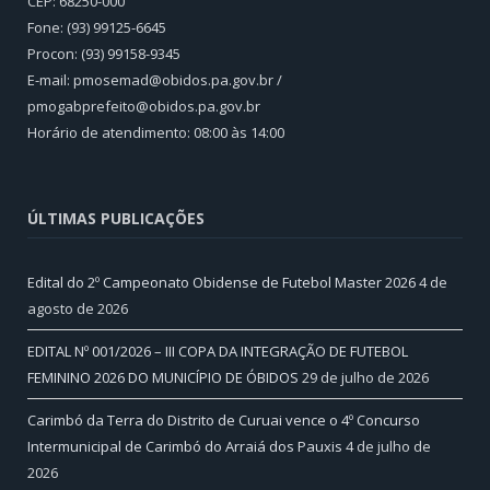
CEP: 68250-000
Fone: (93) 99125-6645
Procon: (93) 99158-9345
E-mail: pmosemad@obidos.pa.gov.br /
pmogabprefeito@obidos.pa.gov.br
Horário de atendimento: 08:00 às 14:00
ÚLTIMAS PUBLICAÇÕES
Edital do 2º Campeonato Obidense de Futebol Master 2026
4 de
agosto de 2026
EDITAL Nº 001/2026 – III COPA DA INTEGRAÇÃO DE FUTEBOL
FEMININO 2026 DO MUNICÍPIO DE ÓBIDOS
29 de julho de 2026
Carimbó da Terra do Distrito de Curuai vence o 4º Concurso
Intermunicipal de Carimbó do Arraiá dos Pauxis
4 de julho de
2026