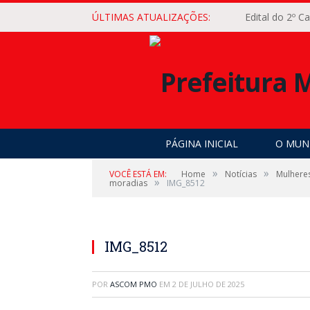
ÚLTIMAS ATUALIZAÇÕES:
Edital do 2º 
PÁGINA INICIAL
O MUNI
»
»
VOCÊ ESTÁ EM:
Home
Notícias
Mulheres
»
moradias
IMG_8512
IMG_8512
POR
ASCOM PMO
EM
2 DE JULHO DE 2025