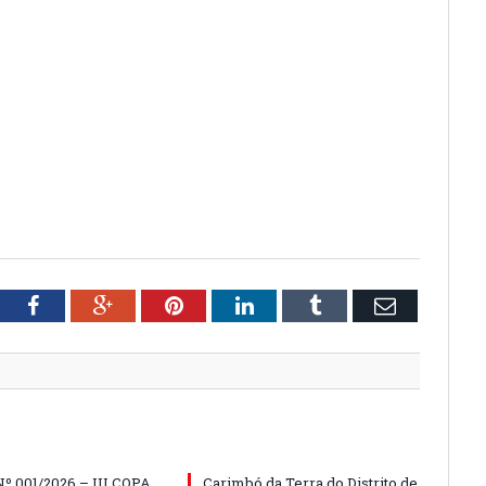
tter
Facebook
Google+
Pinterest
LinkedIn
Tumblr
Email
º 001/2026 – III COPA
Carimbó da Terra do Distrito de