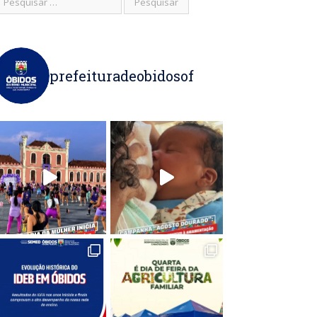
prefeituradeobidosof