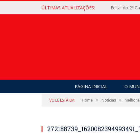
ÚLTIMAS ATUALIZAÇÕES:
Edital do 2º 
PÁGINA INICIAL
O MUNI
»
»
VOCÊ ESTÁ EM:
Home
Notícias
Melhorar
272188739_1620082394993491_