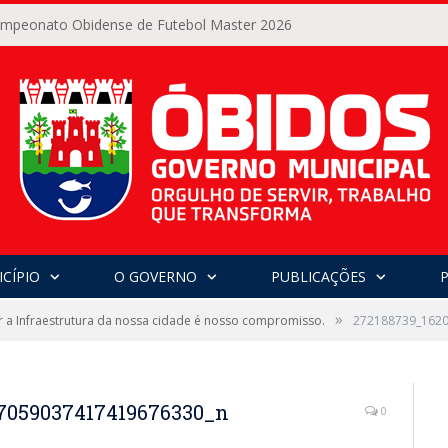
Campeonato Obidense de Futebol Master 2026
CÍPIO
O GOVERNO
PUBLICAÇÕES
»
 a Infraestrutura da nossa cidade é nosso compromisso.
272188739_162
7059037417419676330_n
0