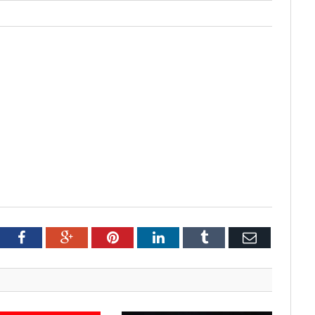
tter
Facebook
Google+
Pinterest
LinkedIn
Tumblr
Email