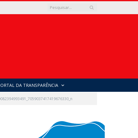
PORTAL DA TRANSPARÊNCIA
0082394993491_7059037417419676330_n