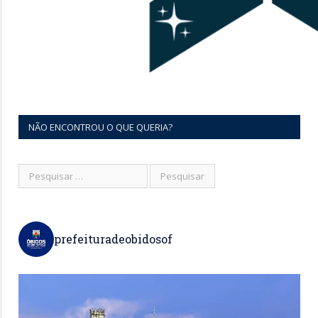
NÃO ENCONTROU O QUE QUERIA?
prefeituradeobidosof