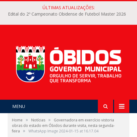
ÚLTIMAS ATUALIZAÇÕES:
Edital do 2º Campeonato Obidense de Futebol Master 2026
MENU
»
»
Home
Notícias
Governadora em exercício vistoria
obras do estado em Óbidos durante visita, nesta segunda-
»
feira
WhatsApp Image 2024-01-15 at 16.17.04