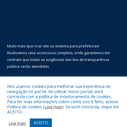
Muito mais que
criar site
ou
sistema para prefeituras
!
Realizamos uma
assessoria
completa, onde garantimos em
contrato que todas as exigências das
leis de transparência
pública
serão atendidas.
Conheça o
PNTP
e o
Radar da Transparência Pública
Nós usamos cookies para melhorar sua experiência de
navegação no portal. Ao utilizar nosso portal, você
concorda com a política de monitoramento de cookies.
Para ter mais informações sobre como isso é feito, acesse
Política de cookies (
Leia mais
). Se você concorda, clique em
Todos os direitos reservados a Prefeitura Municipal de Óbidos.
ACEITO.
Mapa do Site
Acessar Área Administrativa
ACEITO
Leia mais