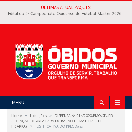
ÚLTIMAS ATUALIZAÇÕES:
Edital do 2º Campeonato Obidense de Futebol Master 2026
MENU
»
»
Home
Licitações
DISPENSA Nº 014/2020/PMO/SEURBI
(LOCAÇÃO DE ÁREA PARA EXTRAÇÃO DE MATERIAL (TIPO
»
PIÇARRA))
JUSTIFICATIVA DO PREÇOass