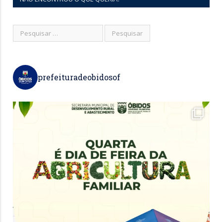
prefeituradeobidosof