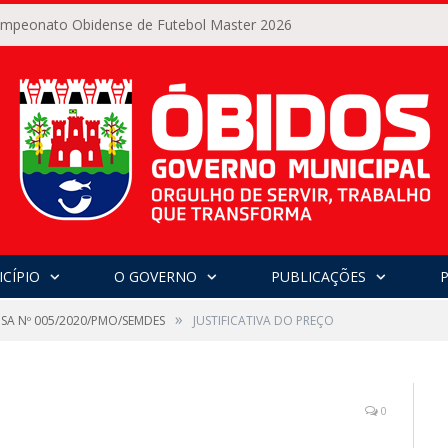
Campeonato Obidense de Futebol Master 2026
CÍPIO
O GOVERNO
PUBLICAÇÕES
»
NSA Nº 005/2020/PMO/SEMDES
JUSTIFICATIVA DO PREÇO
0