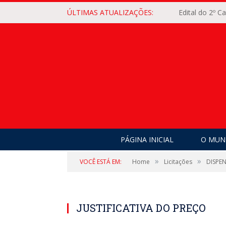
ÚLTIMAS ATUALIZAÇÕES:
Edital do 2º 
PÁGINA INICIAL
O MUNI
»
»
VOCÊ ESTÁ EM:
Home
Licitações
DISPE
JUSTIFICATIVA DO PREÇO