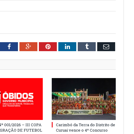
tter
Facebook
Google+
Pinterest
LinkedIn
Tumblr
Email
º 001/2026 – III COPA
Carimbó da Terra do Distrito de
EGRAÇÃO DE FUTEBOL
Curuai vence o 4º Concurso