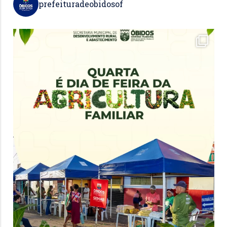
prefeituradeobidosof