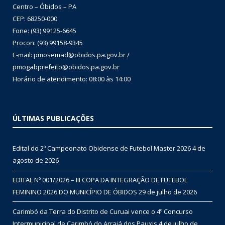
Centro – Óbidos – PA
CEP: 68250-000
Fone: (93) 99125-6645
Procon: (93) 99158-9345
E-mail: pmosemad@obidos.pa.gov.br /
pmogabprefeito@obidos.pa.gov.br
Horário de atendimento: 08:00 às 14:00
ÚLTIMAS PUBLICAÇÕES
Edital do 2º Campeonato Obidense de Futebol Master 2026
4 de
agosto de 2026
EDITAL Nº 001/2026 – III COPA DA INTEGRAÇÃO DE FUTEBOL
FEMININO 2026 DO MUNICÍPIO DE ÓBIDOS
29 de julho de 2026
Carimbó da Terra do Distrito de Curuai vence o 4º Concurso
Intermunicipal de Carimbó do Arraiá dos Pauxis
4 de julho de