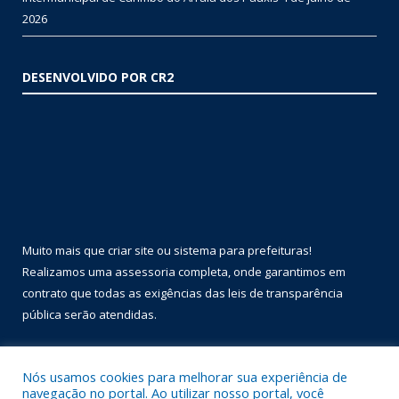
2026
DESENVOLVIDO POR CR2
Muito mais que
criar site
ou
sistema para prefeituras
!
Realizamos uma
assessoria
completa, onde garantimos em
contrato que todas as exigências das
leis de transparência
pública
serão atendidas.
Conheça o
PNTP
e o
Radar da Transparência Pública
Nós usamos cookies para melhorar sua experiência de
navegação no portal. Ao utilizar nosso portal, você