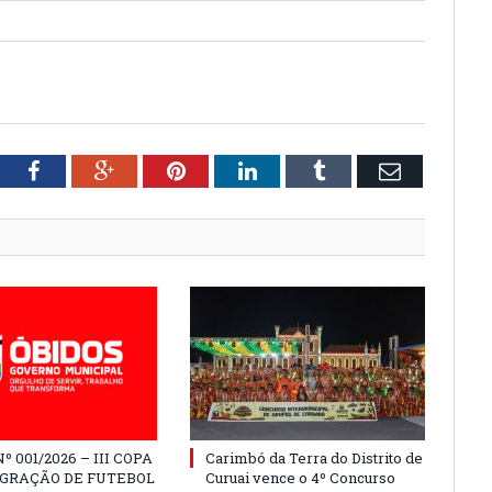
S
tter
Facebook
Google+
Pinterest
LinkedIn
Tumblr
Email
º 001/2026 – III COPA
Carimbó da Terra do Distrito de
EGRAÇÃO DE FUTEBOL
Curuai vence o 4º Concurso