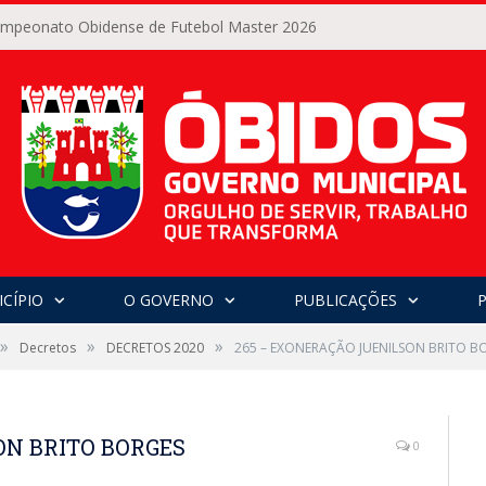
Campeonato Obidense de Futebol Master 2026
CÍPIO
O GOVERNO
PUBLICAÇÕES
»
»
»
Decretos
DECRETOS 2020
265 – EXONERAÇÃO JUENILSON BRITO B
ON BRITO BORGES
0