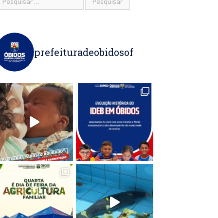
prefeituradeobidosof