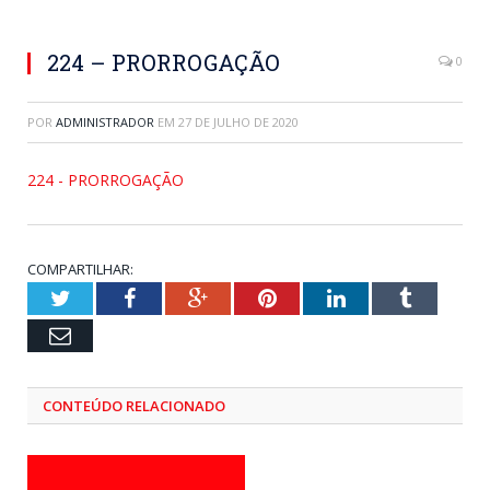
224 – PRORROGAÇÃO
0
POR
ADMINISTRADOR
EM
27 DE JULHO DE 2020
224 - PRORROGAÇÃO
COMPARTILHAR:
Twitter
Facebook
Google+
Pinterest
LinkedIn
Tumblr
Email
CONTEÚDO RELACIONADO