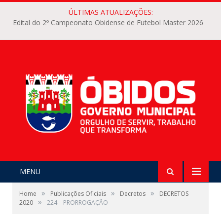
ÚLTIMAS ATUALIZAÇÕES:
Edital do 2º Campeonato Obidense de Futebol Master 2026
MENU
»
»
»
Home
Publicações Oficiais
Decretos
DECRETOS
»
2020
224 – PRORROGAÇÃO