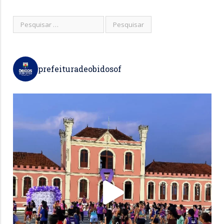
prefeituradeobidosof