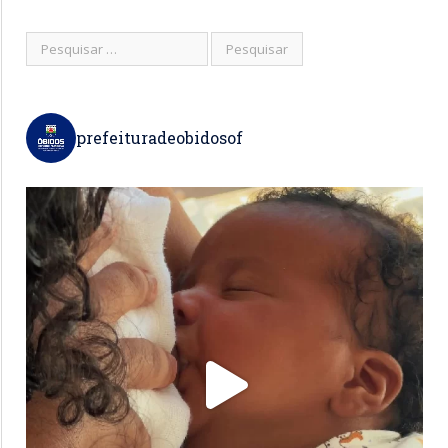
prefeituradeobidosof