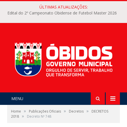
ÚLTIMAS ATUALIZAÇÕES:
Edital do 2º Campeonato Obidense de Futebol Master 2026
MENU
»
»
»
Home
Publicações Oficiais
Decretos
DECRETOS
»
2018
Decreto Nº 748