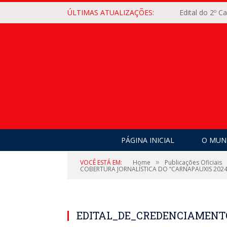
ÚLTIMAS ATUALIZAÇÕES:
Edital do 2º 
PÁGINA INICIAL
O MUNI
»
VOCÊ ESTÁ EM:
Home
Publicações Oficiais
COBERTURA JORNALÍSTICA DO “CARNAPAUXIS 2024
EDITAL_DE_CREDENCIAMENTO