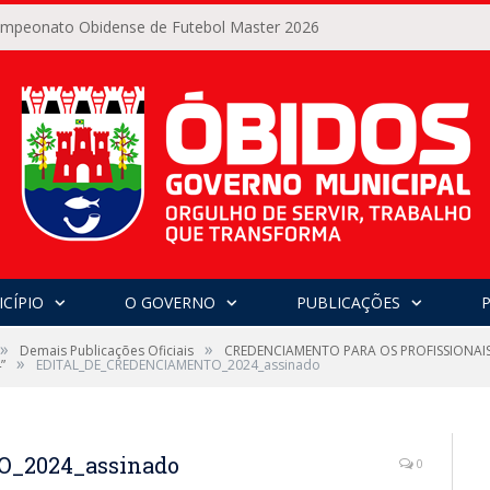
Campeonato Obidense de Futebol Master 2026
CÍPIO
O GOVERNO
PUBLICAÇÕES
»
»
Demais Publicações Oficiais
CREDENCIAMENTO PARA OS PROFISSIONA
»
”
EDITAL_DE_CREDENCIAMENTO_2024_assinado
_2024_assinado
0