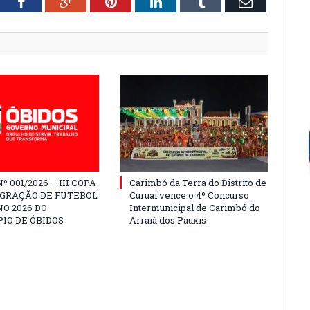
tter
Facebook
Google+
Pinterest
LinkedIn
Tumblr
Email
º 001/2026 – III COPA
Carimbó da Terra do Distrito de
EGRAÇÃO DE FUTEBOL
Curuai vence o 4º Concurso
O 2026 DO
Intermunicipal de Carimbó do
IO DE ÓBIDOS
Arraiá dos Pauxis