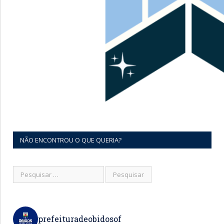
NÃO ENCONTROU O QUE QUERIA?
prefeituradeobidosof