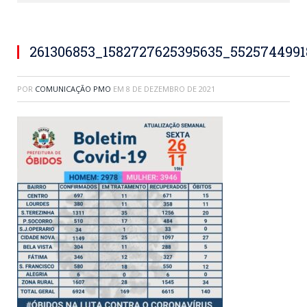
261306853_1582727625395635_552574499
POR
COMUNICAÇÃO PMO
EM
8 DE DEZEMBRO DE 2021