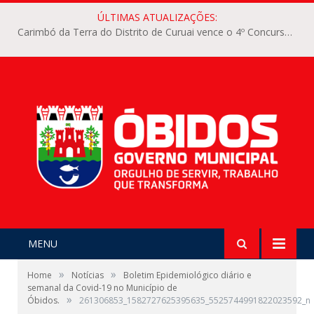
ÚLTIMAS ATUALIZAÇÕES:
Carimbó da Terra do Distrito de Curuai vence o 4º Concurso Intermunicipal de Carimbó do Arraiá dos Pauxis
MENU
»
»
Home
Notícias
Boletim Epidemiológico diário e
semanal da Covid-19 no Município de
»
Óbidos.
261306853_1582727625395635_5525744991822023592_n