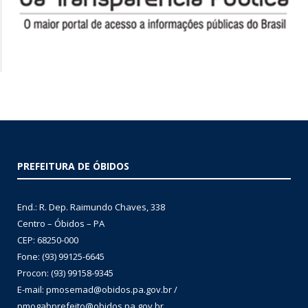
PREFEITURA DE ÓBIDOS
End.: R. Dep. Raimundo Chaves, 338
Centro – Óbidos – PA
CEP: 68250-000
Fone: (93) 99125-6645
Procon: (93) 99158-9345
E-mail: pmosemad@obidos.pa.gov.br /
pmogabprefeito@obidos.pa.gov.br