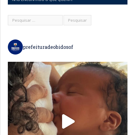
prefeituradeobidosof