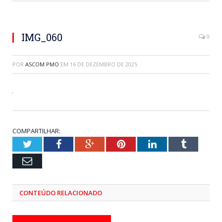
IMG_060
0
POR
ASCOM PMO
EM
16 DE DEZEMBRO DE 2025
COMPARTILHAR:
Twitter
Facebook
Google+
Pinterest
LinkedIn
Tumblr
Email
CONTEÚDO RELACIONADO