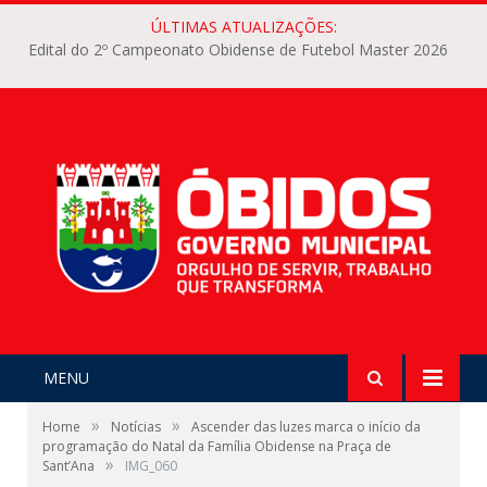
ÚLTIMAS ATUALIZAÇÕES:
Edital do 2º Campeonato Obidense de Futebol Master 2026
MENU
»
»
Home
Notícias
Ascender das luzes marca o início da
programação do Natal da Família Obidense na Praça de
»
Sant’Ana
IMG_060