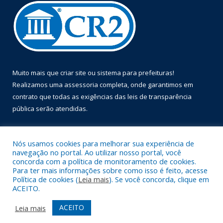
Muito mais que
criar site
ou
sistema para prefeituras
!
Realizamos uma
assessoria
completa, onde garantimos em
contrato que todas as exigências das
leis de transparência
pública
serão atendidas.
Conheça o
PNTP
e o
Radar da Transparência Pública
Nós usamos cookies para melhorar sua experiência de
navegação no portal. Ao utilizar nosso portal, você
concorda com a política de monitoramento de cookies.
Para ter mais informações sobre como isso é feito, acesse
Política de cookies (
Leia mais
). Se você concorda, clique em
Todos os direitos reservados a Prefeitura Municipal de Óbidos.
ACEITO.
Mapa do Site
Acessar Área Administrativa
ACEITO
Leia mais
Acessar Webmail