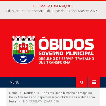
ÚLTIMAS ATUALIZAÇÕES:
Edital do 2º Campeonato Obidense de Futebol Master 2026
MENU
»
»
Home
Notícias
Após resultado histórico na etapa do
Baixo Amazonas do Joapa delegação obidense é recebida com
»
festa
IMG_CARREATA_JOAPA_049