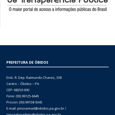
PREFEITURA DE ÓBIDOS
End.: R. Dep. Raimundo Chaves, 338
Centro – Óbidos – PA
CEP: 68250-000
Fone: (93) 99125-6645
Procon: (93) 99158-9345
E-mail: pmosemad@obidos.pa.gov.br /
pmogabprefeito@obidos.pa.gov.br