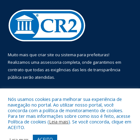
Muito mais que
criar site
ou
sistema para prefeituras
!
Realizamos uma
assessoria
completa, onde garantimos em
contrato que todas as exigências das
leis de transparência
pública
serão atendidas.
Conheça o
PNTP
e o
Radar da Transparência Pública
Nós usamos cookies para melhorar sua experiência de
navegação no portal. Ao utilizar nosso portal, você
concorda com a política de monitoramento de cookies.
Para ter mais informações sobre como isso é feito, acesse
Política de cookies (
Leia mais
). Se você concorda, clique em
Todos os direitos reservados a Prefeitura Municipal de Óbidos.
ACEITO.
Mapa do Site
Acessar Área Administrativa
ACEITO
Leia mais