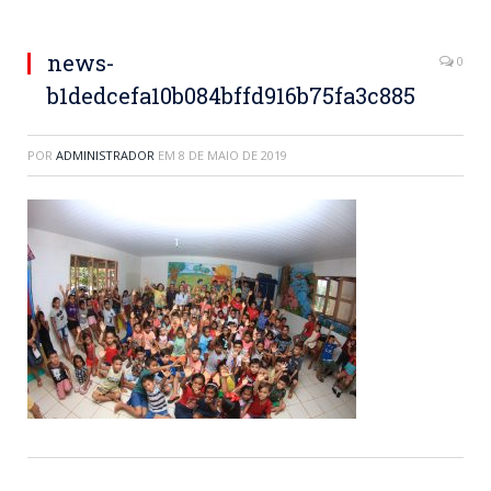
news-
0
b1dedcefa10b084bffd916b75fa3c885
POR
ADMINISTRADOR
EM
8 DE MAIO DE 2019