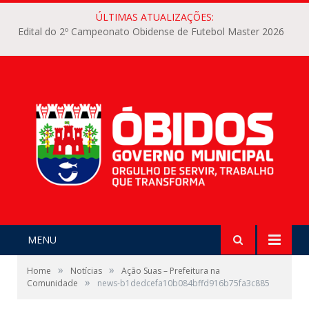
ÚLTIMAS ATUALIZAÇÕES:
Edital do 2º Campeonato Obidense de Futebol Master 2026
MENU
»
»
Home
Notícias
Ação Suas – Prefeitura na
»
Comunidade
news-b1dedcefa10b084bffd916b75fa3c885