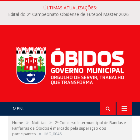
ÚLTIMAS ATUALIZAÇÕES:
Edital do 2º Campeonato Obidense de Futebol Master 2026
MENU
»
»
Home
Notícias
2º Concurso Intermunicipal de Bandas e
Fanfarras de Óbidos é marcado pela superação dos
»
participantes
IMG_0046