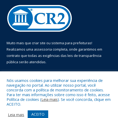
Muito mais que
criar site
ou
sistema para prefeituras
!
Realizamos uma
assessoria
completa, onde garantimos em
contrato que todas as exigências das
leis de transparência
pública
serão atendidas.
Conheça o
PNTP
e o
Radar da Transparência Pública
Nós usamos cookies para melhorar sua experiência de
navegação no portal. Ao utilizar nosso portal, você
concorda com a política de monitoramento de cookies.
Para ter mais informações sobre como isso é feito, acesse
Política de cookies (
Leia mais
). Se você concorda, clique em
Todos os direitos reservados a Prefeitura Municipal de Óbidos.
ACEITO.
Mapa do Site
Acessar Área Administrativa
ACEITO
Leia mais