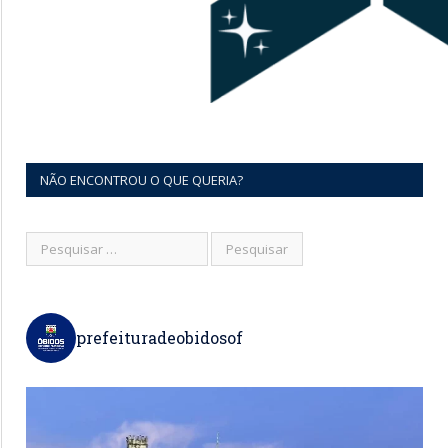
NÃO ENCONTROU O QUE QUERIA?
prefeituradeobidosof