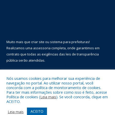
Muito mais que
criar site
ou
sistema para prefeituras
!
Realizamos uma
assessoria
completa, onde garantimos em
contrato que todas as exigências das
leis de transparência
pública
serão atendidas.
Conheça o
PNTP
e o
Radar da Transparência Pública
Nós usamos cookies para melhorar sua experiência de
navegação no portal. Ao utilizar nosso portal, você
concorda com a política de monitoramento de cookies.
Para ter mais informações sobre como isso é feito, acesse
Política de cookies (
Leia mais
). Se você concorda, clique em
Todos os direitos reservados a Prefeitura Municipal de Óbidos.
ACEITO.
Mapa do Site
Acessar Área Administrativa
ACEITO
Leia mais