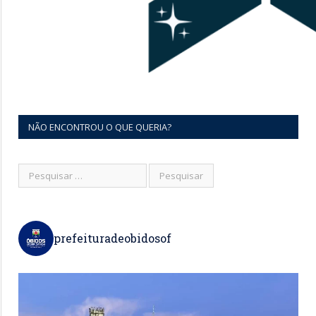
NÃO ENCONTROU O QUE QUERIA?
prefeituradeobidosof