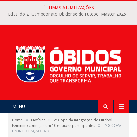
ÚLTIMAS ATUALIZAÇÕES:
Edital do 2º Campeonato Obidense de Futebol Master 2026
MENU
»
»
Home
Notícias
2ª Copa da Integração de Futebol
»
Feminino começa com 10 equipes participantes
IMG COPA
DA INTEGRAÇÃO_029